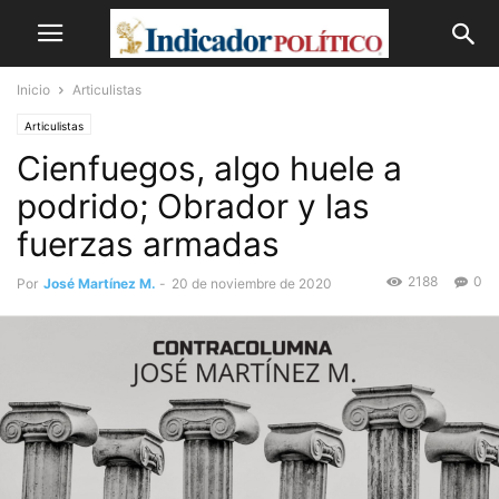
Inicio
Articulistas
Articulistas
Cienfuegos, algo huele a
podrido; Obrador y las
fuerzas armadas
2188
0
Por
José Martínez M.
-
20 de noviembre de 2020