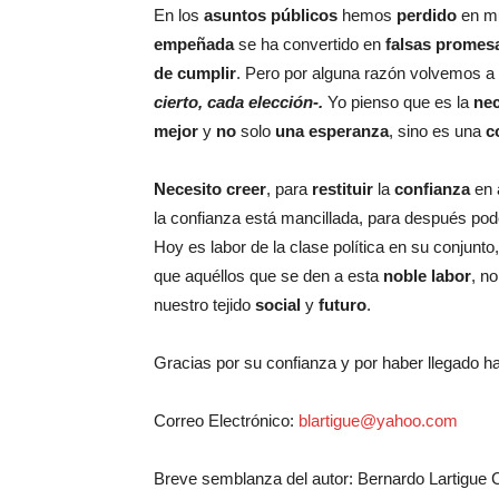
En los
asuntos públicos
hemos
perdido
en mu
empeñada
se ha convertido en
falsas promes
de cumplir
. Pero por alguna razón volvemos a
cierto, cada elección-.
Yo pienso que es la
ne
mejor
y
no
solo
una esperanza
, sino es una
c
Necesito
creer
, para
restituir
la
confianza
en 
la confianza está mancillada, para después pode
Hoy es labor de la clase política en su conjunt
que aquéllos que se den a esta
noble
labor
, n
nuestro tejido
social
y
futuro
.
Gracias por su confianza y por haber llegado ha
Correo Electrónico:
blartigue@yahoo.com
Breve semblanza del autor: Bernardo Lartigue C