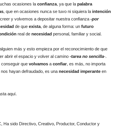
chas ocasiones la
confianza
, ya que la
palabra
as
, que en ocasiones nunca se tuvo ni siquiera la
intención
 creer y volvemos a depositar nuestra confianza
-por
cesidad
de que
exista
, de alguna forma: un
futuro
ondición
real de
necesidad
personal, familiar y social.
alguien más y esto empieza por el reconocimiento de que
r abrir el espacio y volver al camino
-tarea no sencilla
-.
o, conseguir que
volvamos
a
confiar
, es más, no importa
o nos hayan defraudado, es una
necesidad
imperante
en
sta aquí.
, Ha sido Directivo, Creativo, Productor, Conductor y