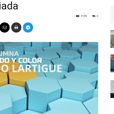
iada
Político
1119
0