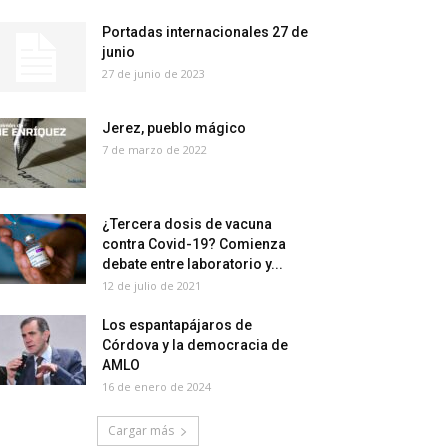
Portadas internacionales 27 de
junio
27 de junio de 2023
Jerez, pueblo mágico
7 de marzo de 2022
¿Tercera dosis de vacuna
contra Covid-19? Comienza
debate entre laboratorio y...
12 de julio de 2021
Los espantapájaros de
Córdova y la democracia de
AMLO
16 de enero de 2024
Cargar más