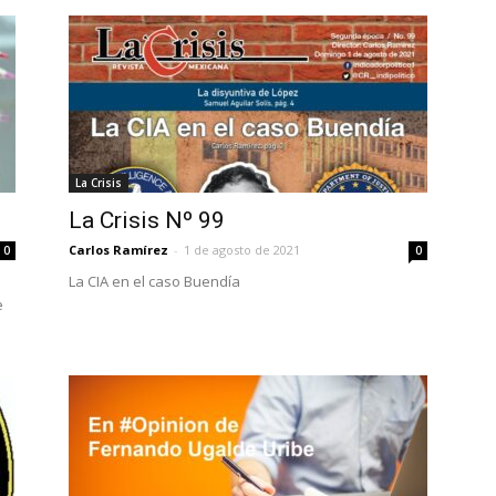
La Crisis
La Crisis Nº 99
Carlos Ramírez
-
1 de agosto de 2021
0
0
La CIA en el caso Buendía
e