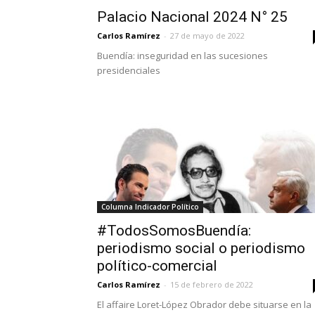
Palacio Nacional 2024 N° 25
Carlos Ramírez
-
27 de mayo de 2022
Buendía: inseguridad en las sucesiones
presidenciales
Columna Indicador Político
#TodosSomosBuendía:
periodismo social o periodismo
político-comercial
Carlos Ramírez
-
15 de febrero de 2022
El affaire Loret-López Obrador debe situarse en la