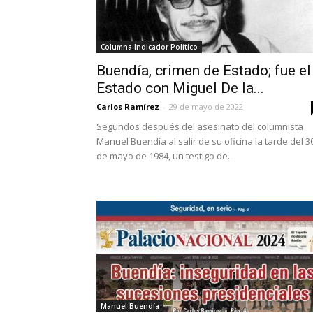
Columna Indicador Político
Buendía, crimen de Estado; fue el
Estado con Miguel De la...
Carlos Ramírez
-
29 de mayo de 2022
Segundos después del asesinato del columnista
Manuel Buendía al salir de su oficina la tarde del 3
de mayo de 1984, un testigo de...
Manuel Buendía