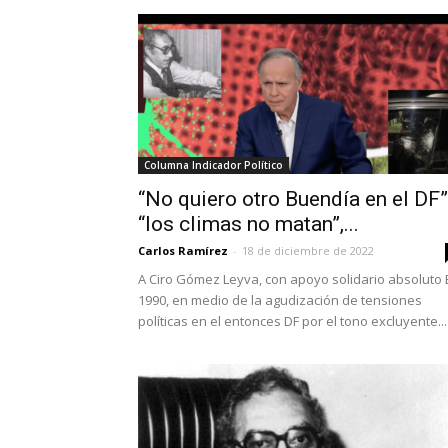
Columna Indicador Político
“No quiero otro Buendía en el DF”
“los climas no matan”,...
Carlos Ramírez
-
18 de diciembre de 2022
A Ciro Gómez Leyva, con apoyo solidario absoluto 
1990, en medio de la agudización de tensiones
políticas en el entonces DF por el tono excluyente...