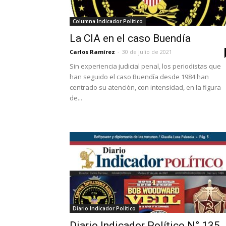
Columna Indicador Político
La CIA en el caso Buendía
Carlos Ramírez
-
30 de julio de 2021
Sin experiencia judicial penal, los periodistas que
han seguido el caso Buendía desde 1984 han
centrado su atención, con intensidad, en la figura
de...
Diario Indicador Político
Diario Indicador Político N° 135