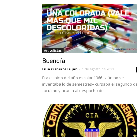
Articulistas
Buendía
Lilia Cisneros Luján
-
1 de agosto de 2021
Era el inicio del año escolar 1966 –aún no se
inventaba lo de semestres– cursaba el segundo d
facultad y acudía al despacho del...