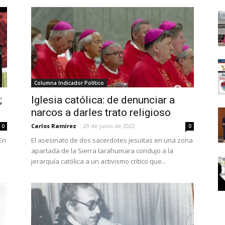
Político
Columna Indicador Político
;
Iglesia católica: de denunciar a
narcos a darles trato religioso
Carlos Ramírez
-
29 de junio de 2022
0
0
En
El asesinato de dos sacerdotes jesuitas en una zona
apartada de la Sierra tarahumara condujo a la
jerarquía católica a un activismo crítico que...