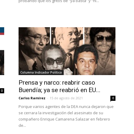
probando que los gritos de “ya basta” y “ni...
Columna Indicador Político
Prensa y narco: reabrir caso
Buendía; ya se reabrió en EU...
0
Carlos Ramírez
-
15 de agosto de 2021
0
Porque varios agentes de la DEA nunca dejaron que
se cerrara la investigación del asesinato de su
compañero Enrique Camarena Salazar en febrero
de...