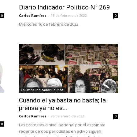
Diario Indicador Político N° 269
Carlos Ramírez
-
15 de febrero de 2022
0
0
Miércoles 16 de febrero de 2022
Columna Indicador Político
Cuando el ya basta no basta; la
prensa ya no es...
Carlos Ramírez
-
26 de enero de 2022
0
0
Las protestas a nivel nacional por el asesinato
reciente de dos periodistas en activo siguen