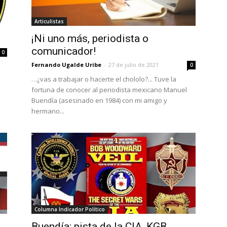
Articulistas
¡Ni uno más, periodista o
comunicador!
0
Fernando Ugalde Uribe
-
27 de julio de 2021
0
…¿vas a trabajar o hacerte el chololo?... Tuve la
fortuna de conocer al periodista mexicano Manuel
Buendía (asesinado en 1984) con mi amigo y
hermano...
Columna Indicador Político
Buendía: pista de la CIA, KGB,