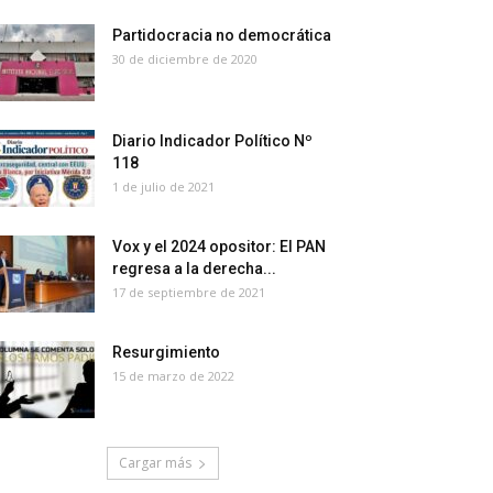
Partidocracia no democrática
30 de diciembre de 2020
Diario Indicador Político Nº
118
1 de julio de 2021
Vox y el 2024 opositor: El PAN
regresa a la derecha...
17 de septiembre de 2021
Resurgimiento
15 de marzo de 2022
Cargar más