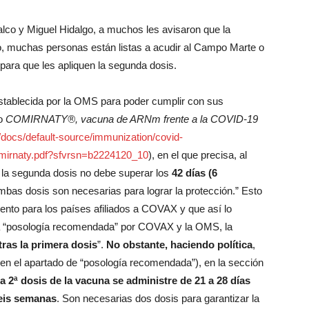
lco y Miguel Hidalgo, a muchos les avisaron que la
lo, muchas personas están listas a acudir al Campo Marte o
ara que les apliquen la segunda dosis.
establecida por la OMS para poder cumplir con sus
to
COMIRNATY®, vacuna de ARNm frente a la COVID-19
a/docs/default-source/immunization/covid-
omirnaty.pdf?sfvrsn=b2224120_10
), en el que precisa, al
la segunda dosis no debe superar los
42 días (6
mbas dosis son necesarias para lograr la protección.” Esto
cumento para los países afiliados a COVAX y que así lo
a “posología recomendada” por COVAX y la OMS, la
 tras la primera dosis
”.
No obstante, haciendo política
,
n el apartado de “posología recomendada”), en la sección
a 2ª dosis de la vacuna se administre de 21 a 28 días
seis semanas
. Son necesarias dos dosis para garantizar la