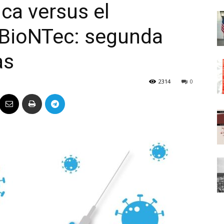
ica versus el
Político
-BioNTec: segunda
as
2314
0