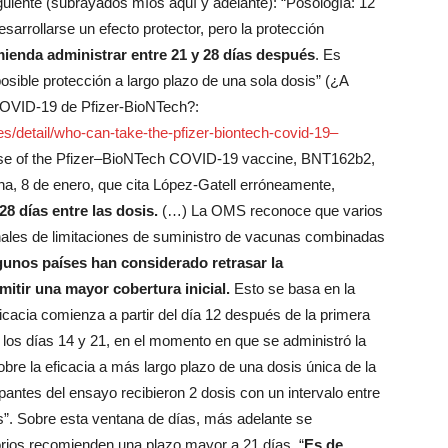
uiente (subrayados míos aquí y adelante): “Posología: 12
arrollarse un efecto protector, pero la protección
ienda administrar entre 21 y 28 días después
. Es
osible protección a largo plazo de una sola dosis” (¿A
COVID-19 de Pfizer-BioNTech?:
es/detail/who-can-take-the-pfizer-biontech-covid-19–
 use of the Pfizer–BioNTech COVID-19 vaccine, BNT162b2,
a, 8 de enero, que cita López-Gatell erróneamente,
8 días entre las dosis.
(…) La OMS reconoce que varios
nales de limitaciones de suministro de vacunas combinadas
lgunos países han considerado retrasar la
itir una mayor cobertura inicial.
Esto se basa en la
cacia comienza a partir del día 12 después de la primera
los días 14 y 21, en el momento en que se administró la
bre la eficacia a más largo plazo de una dosis única de la
ntes del ensayo recibieron 2 dosis con un intervalo entre
as”. Sobre esta ventana de días, más adelante se
orios recomienden una plazo mayor a 21 días. “
Es de