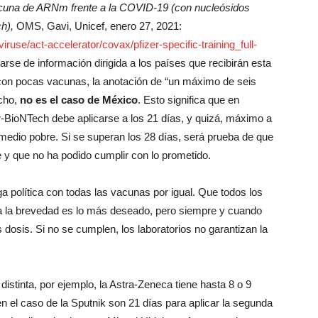
cuna de ARNm frente a la COVID-19 (con nucleósidos
h),
OMS, Gavi, Unicef, enero 27, 2021:
ruse/act-accelerator/covax/pfizer-specific-training_full-
atarse de información dirigida a los países que recibirán esta
con pocas vacunas, la anotación de “un máximo de seis
icho,
no es el caso de México
. Esto significa que en
-BioNTech debe aplicarse a los 21 días, y quizá, máximo a
-medio pobre. Si se superan los 28 días, será prueba de que
 y que no ha podido cumplir con lo prometido.
 política con todas las vacunas por igual. Que todos los
 la brevedad es lo más deseado, pero siempre y cuando
 dosis. Si no se cumplen, los laboratorios no garantizan la
tinta, por ejemplo, la Astra-Zeneca tiene hasta 8 o 9
n el caso de la Sputnik son 21 días para aplicar la segunda