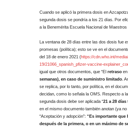
Cuando se aplicó la primera dosis en Azcapotza
segunda dosis se pondría a los 21 días. Por el
a la Benemérita Escuela Nacional de Maestros p
La ventana de 28 días entre las dos dosis fue 
promesas (política); esto se ve en el documen
del 18 de enero 2021 (
https://cdn.who.int/medi
19/21066_spanish_pfizer-vaccine-explainer_c
igual que otros documentos, que “El
retraso
en 
semanas),
en caso de suministro limitado
. A
se replica, por lo tanto, por política, en el do
decidan, como lo señala la OMS. Respecto a l
segunda dosis debe ser aplicada “
21 a 28 días
en el mismo documento también anotan (ya no e
“Aceptación y adopción”:
“Es importante que l
después de la primera, o en un máximo de 