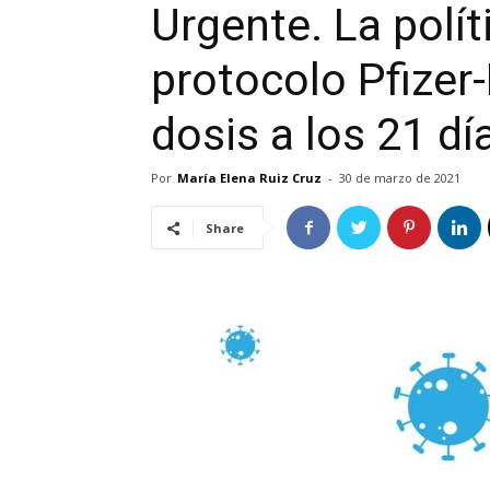
Urgente. La polít
protocolo Pfizer
dosis a los 21 dí
Por
María Elena Ruiz Cruz
-
30 de marzo de 2021
Share