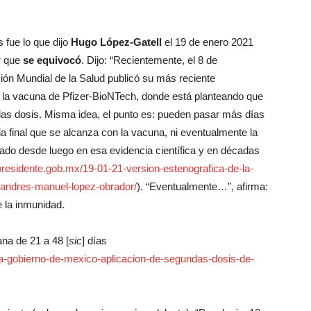
s fue lo que dijo
Hugo López-Gatell
el 19 de enero 2021
r que
se equivocó
. Dijo: “Recientemente, el 8 de
ión Mundial de la Salud publicó su más reciente
 la vacuna de Pfizer-BioNTech, donde está planteando que
 las dosis. Misma idea, el punto es: pueden pasar más días
cia final que se alcanza con la vacuna, ni eventualmente la
ado desde luego en esa evidencia científica y en décadas
/presidente.gob.mx/19-01-21-version-estenografica-de-la-
-andres-manuel-lopez-obrador/
). “Eventualmente…”, afirma:
e la inmunidad.
ana de 21 a 48 [
sic
] días
a-gobierno-de-mexico-aplicacion-de-segundas-dosis-de-