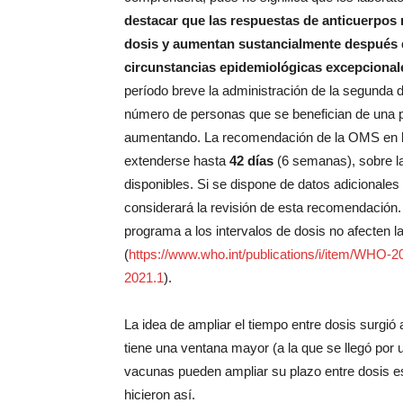
destacar que las respuestas de anticuerpos
dosis y aumentan sustancialmente después 
circunstancias epidemiológicas excepciona
período breve la administración de la segunda
número de personas que se benefician de una p
aumentando. La recomendación de la OMS en la 
extenderse hasta
42 días
(6 semanas), sobre la
disponibles. Si se dispone de datos adicionales
considerará la revisión de esta recomendación
programa a los intervalos de dosis no afecten la
(
https://www.who.int/publications/i/item/W
2021.1
).
La idea de ampliar el tiempo entre dosis surgió
tiene una ventana mayor (a la que se llegó por u
vacunas pueden ampliar su plazo entre dosis es
hicieron así.