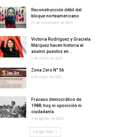
Reconstrucción débil del
bloque norteamericano
27 de noviembre de 2021
Victoria Rodríguez y Graciela
Márquez hacen historia al
asumir puestos en...
2 de enero de 2022
Zona Zero N° 56
6 de mayo de 2022
Fracaso democrático de
1988; hoy, ni oposición ni
ciudadanía
7 de agosto de 2025
Cargar más