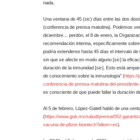
nada.
Una ventana de 45 (
sic
) días entre las dos dosi
(conferencia de prensa matutina). Podemos ve
diciembre… perdón, el 8 de enero, la Organizac
recomendación interina, específicamente sobre
podría extenderse hasta 45 días el intervalo de
sin que se afecte en modo alguno [
sic
] la efica
duración de la inmunidad [
sic
]. Esto está ampar
de conocimiento sobre la inmunología” (
https:/
conferencia-de-prensa-matutina-del-presidente
es consciente de que puede fallar la duración d
Al 5 de febrero, López-Gatell habló de una vent
(
https://www.gob.mx/salud/prensa/052-garantiz
vacuna-de-pfizer-biontech?idiom=es
).