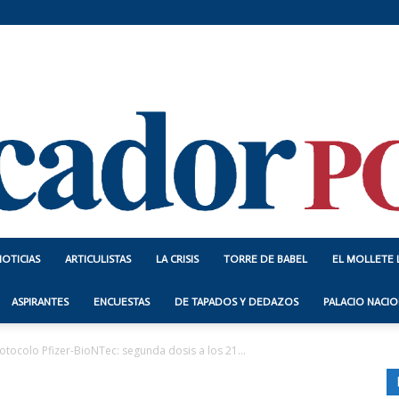
NOTICIAS
ARTICULISTAS
LA CRISIS
TORRE DE BABEL
EL MOLLETE 
Indicador
ASPIRANTES
ENCUESTAS
DE TAPADOS Y DEDAZOS
PALACIO NACIO
rotocolo Pfizer-BioNTec: segunda dosis a los 21...