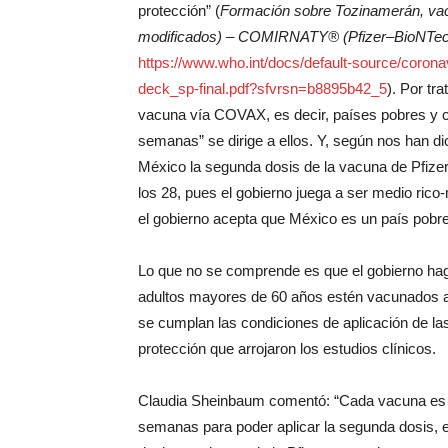
protección” (
Formación sobre Tozinamerán, va
modificados) ‒ COMIRNATY® (Pfizer‒BioNTec
https://www.who.int/docs/default-source/coronavi
deck_sp-final.pdf?sfvrsn=b8895b42_5
). Por tr
vacuna vía COVAX, es decir, países pobres y 
semanas” se dirige a ellos. Y, según nos han d
México la segunda dosis de la vacuna de Pfizer
los 28, pues el gobierno juega a ser medio rico
el gobierno acepta que México es un país pobre
Lo que no se comprende es que el gobierno haga
adultos mayores de 60 años estén vacunados a
se cumplan las condiciones de aplicación de las
protección que arrojaron los estudios clínicos.
Claudia Sheinbaum comentó: “Cada vacuna es dis
semanas para poder aplicar la segunda dosis, e