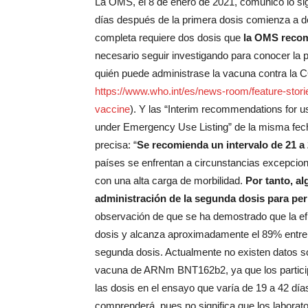
La OMS, el 8 de enero de 2021, comunicó lo sig
días después de la primera dosis comienza a des
completa requiere dos dosis que
la OMS recom
necesario seguir investigando para conocer la p
quién puede administrase la vacuna contra la 
https://www.who.int/es/news-room/feature-stori
vaccine
). Y las “Interim recommendations for
under Emergency Use Listing” de la misma fech
precisa: “
Se recomienda un intervalo de 21 a 2
países se enfrentan a circunstancias excepcio
con una alta carga de morbilidad.
Por tanto, a
administración de la segunda dosis para perm
observación de que se ha demostrado que la efi
dosis y alcanza aproximadamente el 89% entre 
segunda dosis. Actualmente no existen datos so
vacuna de ARNm BNT162b2, ya que los participa
las dosis en el ensayo que varía de 19 a 42 dí
comprenderá, pues no significa que los laborat