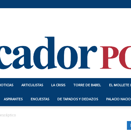
NOTICIAS
ARTICULISTAS
LA CRISIS
TORRE DE BABEL
EL MOLLETE 
Indicador
ASPIRANTES
ENCUESTAS
DE TAPADOS Y DEDAZOS
PALACIO NACIO
 escéptico