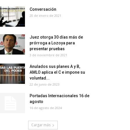
Conversación
20 de enero de 2021
Juez otorga 30 días más de
prórroga a Lozoya para
presentar pruebas
3 de noviembre de 2021
Anulados sus planes A y B,
AMLO aplica el C e impone su
voluntad...
22 de junio de 2023
Portadas Internacionales 16 de
agosto
16 de agosto de 2024
Cargar más