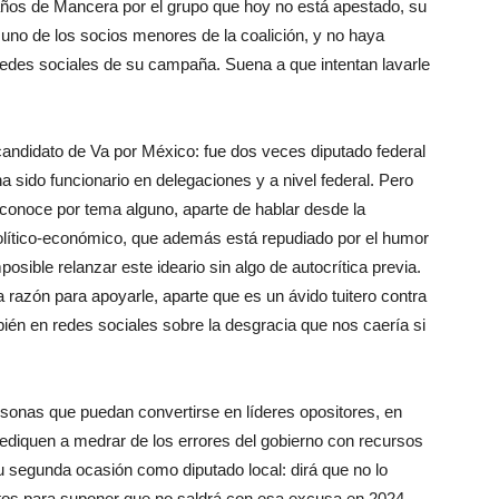
años de Mancera por el grupo que hoy no está apestado, su
no de los socios menores de la coalición, y no haya
 redes sociales de su campaña. Suena a que intentan lavarle
l candidato de Va por México: fue dos veces diputado federal
 sido funcionario en delegaciones y a nivel federal. Pero
econoce por tema alguno, aparte de hablar desde la
olítico-económico, que además está repudiado por el humor
osible relanzar este ideario sin algo de autocrítica previa.
a razón para apoyarle, aparte que es un ávido tuitero contra
ién en redes sociales sobre la desgracia que nos caería si
sonas que puedan convertirse en líderes opositores, en
ediquen a medrar de los errores del gobierno con recursos
segunda ocasión como diputado local: dirá que no lo
tos para suponer que no saldrá con esa excusa en 2024.