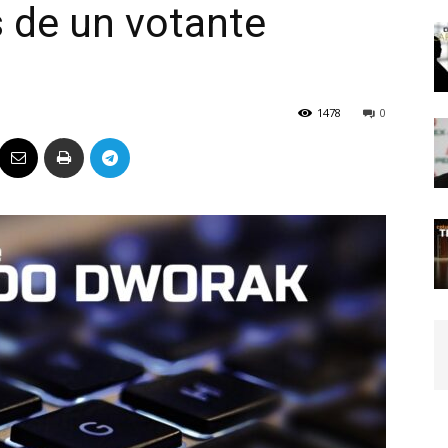
s de un votante
Político
1478
0