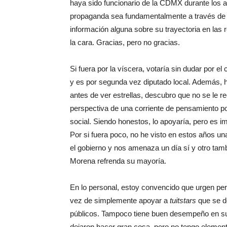
haya sido funcionario de la CDMX durante los 
propaganda sea fundamentalmente a través de u
información alguna sobre su trayectoria en las
la cara. Gracias, pero no gracias.
Si fuera por la víscera, votaría sin dudar por e
y es por segunda vez diputado local. Además, ha
antes de ver estrellas, descubro que no se le r
perspectiva de una corriente de pensamiento p
social. Siendo honestos, lo apoyaría, pero es imp
Por si fuera poco, no he visto en estos años un
el gobierno y nos amenaza un día sí y otro tamb
Morena refrenda su mayoría.
En lo personal, estoy convencido que urgen per
vez de simplemente apoyar a
tuitstars
que se d
públicos. Tampoco tiene buen desempeño en su 
dejaron hacer gran cosa, pero no tengo elemen