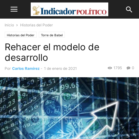
Inicio
Historias del Poder
Historias del Poder
Torre de Babel
Rehacer el modelo de
desarrollo
1795
0
Por
Carlos Ramírez
-
1 de enero de 2021