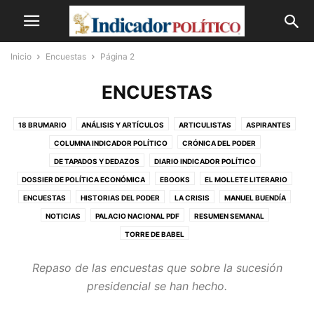
Inicio
Encuestas
Página 2
ENCUESTAS
18 BRUMARIO
ANÁLISIS Y ARTÍCULOS
ARTICULISTAS
ASPIRANTES
COLUMNA INDICADOR POLÍTICO
CRÓNICA DEL PODER
DE TAPADOS Y DEDAZOS
DIARIO INDICADOR POLÍTICO
DOSSIER DE POLÍTICA ECONÓMICA
EBOOKS
EL MOLLETE LITERARIO
ENCUESTAS
HISTORIAS DEL PODER
LA CRISIS
MANUEL BUENDÍA
NOTICIAS
PALACIO NACIONAL PDF
RESUMEN SEMANAL
TORRE DE BABEL
Repaso de las encuestas que sobre la sucesión
presidencial se han hecho.