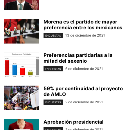
Morena es el partido de mayor
preferencia entre los mexicanos
13 de diciembre de 2021
ENCUESTAS
Preferencias partidarias a la
mitad del sexenio
6 de diciembre de 2021
ENCUESTAS
59% por continuidad al proyecto
de AMLO
2 de diciembre de 2021
ENCUESTAS
Aprobación presidencial
2 de diciembre de 2021
ENCUESTAS