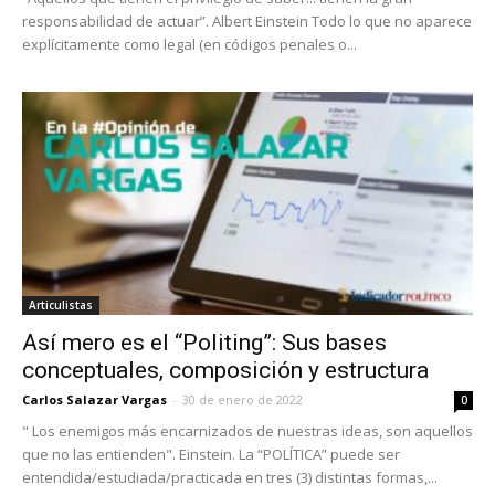
responsabilidad de actuar”. Albert Einstein Todo lo que no aparece
explícitamente como legal (en códigos penales o...
Articulistas
Así mero es el “Politing”: Sus bases
conceptuales, composición y estructura
Carlos Salazar Vargas
-
30 de enero de 2022
0
" Los enemigos más encarnizados de nuestras ideas, son aquellos
que no las entienden". Einstein. La “POLÍTICA” puede ser
entendida/estudiada/practicada en tres (3) distintas formas,...