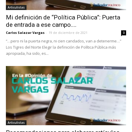
Articulistas
Mi definición de “Política Pública”: Puerta
de entrada a ese campo....
Carlos Salazar Vargas
-
19 de diciembre de 2021
0
“…pero ni la puerta negra, ni cien candados, van a detenerme…”
Los Tigres del Norte Elegir la definición de Política Pública más
apropiada, ha sido, es...
Articulistas