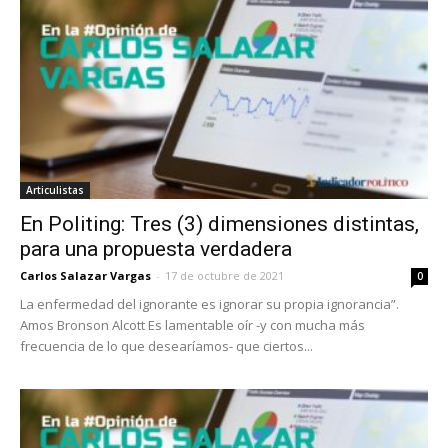
Articulistas
En Politing: Tres (3) dimensiones distintas,
para una propuesta verdadera
Carlos Salazar Vargas
-
17 de octubre de 2021
0
La enfermedad del ignorante es ignorar su propia ignorancia”.
Amos Bronson Alcott Es lamentable oír -y con mucha más
frecuencia de lo que desearíamos- que ciertos...