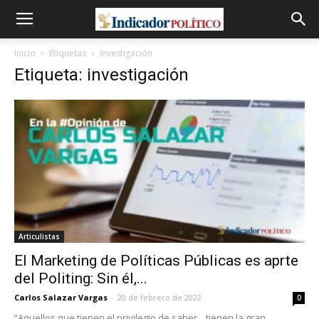
Inicio
Etiquetas
Investigación
Etiqueta: investigación
Articulistas
El Marketing de Políticas Públicas es aprte
del Politing: Sin él,...
Carlos Salazar Vargas
-
20 de febrero de 2022
0
“Aquellos que tienen el privilegio de saber... tienen la gran