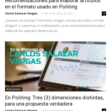
Recomendaciones para elaborar artículos
en el formato usado en Politing
Carlos Salazar Vargas
-
12 de diciembre de 2021
0
¿Quieres mi consejo?: No tomes ningún consejo de nadie y no des
ninguno” J. Lawrence. A continuación, unas recomendaciones para
elaborar los artículos dentro de un...
Articulistas
En Politing: Tres (3) dimensiones distintas,
para una propuesta verdadera
Carlos Salazar Vargas
-
7 de noviembre de 2021
0