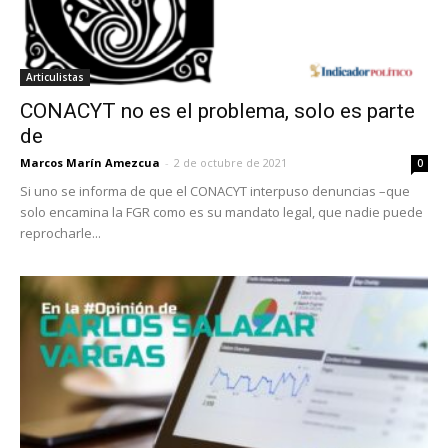
Articulistas
CONACYT no es el problema, solo es parte
de
Marcos Marín Amezcua
-
2 de octubre de 2021
0
Si uno se informa de que el CONACYT interpuso denuncias –que
solo encamina la FGR como es su mandato legal, que nadie puede
reprocharle...