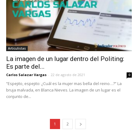
Articulistas
La imagen de un lugar dentro del Politing:
Es parte del...
Carlos Salazar Vargas
-
22 de agosto de 2021
0
“Espejito, espejito: ¿Cuál es la mujer mas bella del reino…?” La
bruja malvada, en Blanca Nieves. La imagen de un lugar es el
conjunto de...
1
2