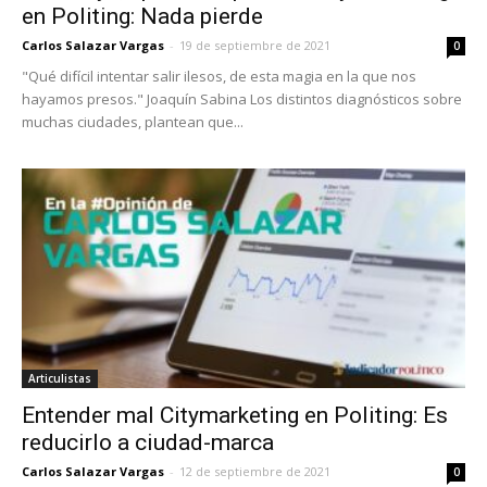
en Politing: Nada pierde
Carlos Salazar Vargas
-
19 de septiembre de 2021
0
"Qué difícil intentar salir ilesos, de esta magia en la que nos
hayamos presos." Joaquín Sabina Los distintos diagnósticos sobre
muchas ciudades, plantean que...
Articulistas
Entender mal Citymarketing en Politing: Es
reducirlo a ciudad-marca
Carlos Salazar Vargas
-
12 de septiembre de 2021
0