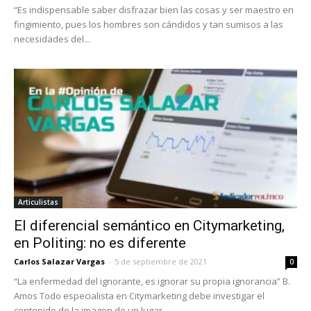
“Es indispensable saber disfrazar bien las cosas y ser maestro en
fingimiento, pues los hombres son cándidos y tan sumisos a las
necesidades del...
Articulistas
El diferencial semántico en Citymarketing,
en Politing: no es diferente
Carlos Salazar Vargas
-
5 de septiembre de 2021
0
“La enfermedad del ignorante, es ignorar su propia ignorancia” B.
Amos Todo especialista en Citymarketing debe investigar el
contenido de la imagen de un lugar,...