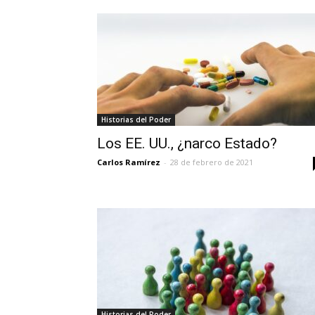
Historias del Poder
Los EE. UU., ¿narco Estado?
Carlos Ramírez
-
28 de febrero de 2021
Historias del Poder