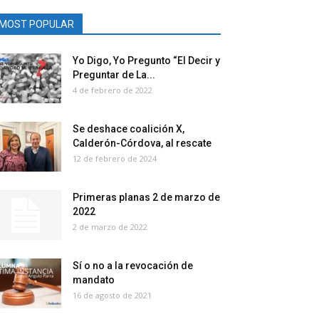
MOST POPULAR
Yo Digo, Yo Pregunto “El Decir y
Preguntar de La...
4 de febrero de 2022
Se deshace coalición X,
Calderón-Córdova, al rescate
12 de febrero de 2024
Primeras planas 2 de marzo de
2022
2 de marzo de 2022
Sí o no a la revocación de
mandato
16 de agosto de 2021