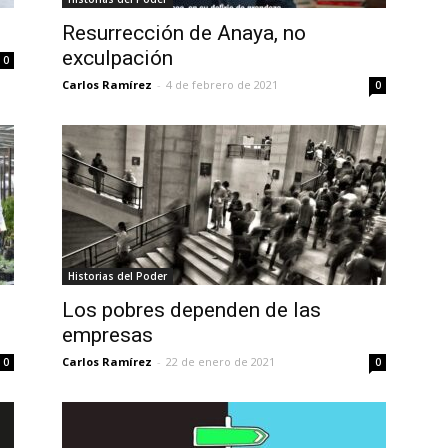
Resurrección de Anaya, no
exculpación
0
Carlos Ramírez
-
4 de febrero de 2021
0
Historias del Poder
Los pobres dependen de las
empresas
Carlos Ramírez
-
22 de enero de 2021
0
0