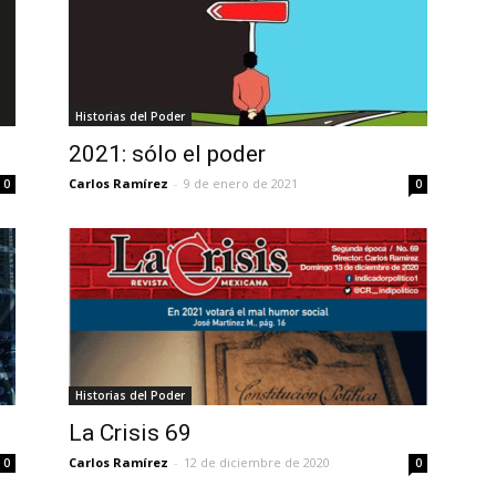
Historias del Poder
2021: sólo el poder
Carlos Ramírez
-
9 de enero de 2021
0
0
Historias del Poder
La Crisis 69
Carlos Ramírez
-
12 de diciembre de 2020
0
0